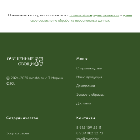
Нажимая на кнопку, вы соглашаетесь с
политикой конфиденциальности
и
даете
свое согласие на обработку персональных данных.
Меню
О производстве
Наша продукция
© 2024-2025 ovoshhi.ru ИП Норкин
Ф.Ю.
Декларации
Заказать образцы
Доставка
Сотрудничество
Контакты
8 915 109 55 11
Закупка сырья
8 909 902 32 73
sale@ovoshhi.ru